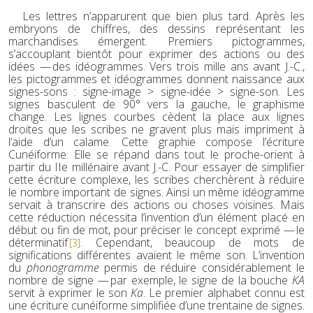
Les lettres n’apparurent que bien plus tard. Après les
embryons de chiffres, des dessins représentant les
marchandises émergent. Premiers pictogrammes,
s’accouplant bientôt pour exprimer des actions ou des
idées — des idéogrammes. Vers trois mille ans avant J.-C.,
les pictogrammes et idéogrammes donnent naissance aux
signes-sons : signe-image > signe-idée > signe-son. Les
signes basculent de 90° vers la gauche, le graphisme
change. Les lignes courbes cèdent la place aux lignes
droites que les scribes ne gravent plus mais impriment à
l’aide d’un calame. Cette graphie compose l’écriture
Cunéiforme. Elle se répand dans tout le proche-orient à
partir du IIe millénaire avant J.-C. Pour essayer de simplifier
cette écriture complexe, les scribes cherchèrent à réduire
le nombre important de signes. Ainsi un même idéogramme
servait à transcrire des actions ou choses voisines. Mais
cette réduction nécessita l’invention d’un élément placé en
début ou fin de mot, pour préciser le concept exprimé — le
déterminatif
. Cependant, beaucoup de mots de
[3]
significations différentes avaient le même son. L’invention
du
phonogramme
permis de réduire considérablement le
nombre de signe — par exemple, le signe de la bouche
KA
servit à exprimer le son
Ka
. Le premier alphabet connu est
une écriture cunéiforme simplifiée d’une trentaine de signes.