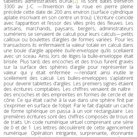
tablettes administratives d’Uruk
. Ils sont datés d’environ
[2]
3300 av. J.-C. — l’invention de la roue en pierre pleine
précède cette date de 200 ans environ (surface cylindrique
aplatie inscrivant en son centre un trou). L’écriture coïncide
avec l’apparition et l’essor des villes près des fleuves. Les
artisans, marchands, paysans, bergers, administrateurs
sumériens se servaient de calculi pour leurs calculs— petits
cailloux ou boulettes d’argiles de formes variées. Pour les
transactions ils enfermaient la valeur totale en calculi dans
une boule d’argile appelée
bulle-enveloppe
qu’ils scellaient
avec un sceau. Ainsi, lors de litiges la bulle-enveloppe était
brisée. Plus tard, des encoches et des trous furent gravés
sur la surface des sphères d’argile pour représenter la
valeur qui y était enfermée — rendant ainsi inutile le
scellement des calculi. Les bulles-enveloppes s’aplatirent
pour devenir tablettes d’argiles. Les premiers signes étaient
des écritures comptables. Les chiffres venaient de naître :
des encoches et des empreintes en formes de cercle et de
cône. Ce qui était caché à la vue dans une sphère finit par
s’exprimer en surface de l’objet. Par le fait d’aplatir un caché
de forme sphérique on passa à un voir rectangulaire. Les
premières écritures sont des chiffres composés de trous et
de traits. Un code numérique virtuel comprenant une série
de 0 et de 1. Les lettres découlèrent de cette agencement
numérique. Opération intrigante, surprenante, étonnante