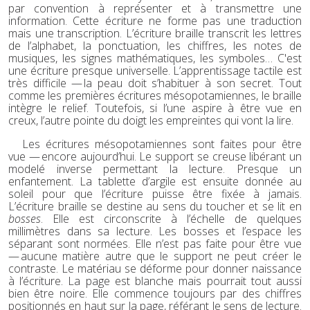
par convention à représenter et à transmettre une
information. Cette écriture ne forme pas une traduction
mais une transcription. L’écriture braille transcrit les lettres
de l’alphabet, la ponctuation, les chiffres, les notes de
musiques, les signes mathématiques, les symboles… C'est
une écriture presque universelle. L’apprentissage tactile est
très difficile — la peau doit s’habituer à son secret. Tout
comme les premières écritures mésopotamiennes, le braille
intègre le relief. Toutefois, si l’une aspire à être vue en
creux, l’autre pointe du doigt les empreintes qui vont la lire.
Les écritures mésopotamiennes sont faites pour être
vue — encore aujourd’hui. Le support se creuse libérant un
modelé inverse permettant la lecture. Presque un
enfantement. La tablette d’argile est ensuite donnée au
soleil pour que l’écriture puisse être fixée à jamais.
L’écriture braille se destine au sens du toucher et se lit en
bosses
. Elle est circonscrite à l’échelle de quelques
millimètres dans sa lecture. Les bosses et l’espace les
séparant sont normées. Elle n’est pas faite pour être vue
— aucune matière autre que le support ne peut créer le
contraste. Le matériau se déforme pour donner naissance
à l’écriture. La page est blanche mais pourrait tout aussi
bien être noire. Elle commence toujours par des chiffres
positionnés en haut sur la page, référant le sens de lecture.