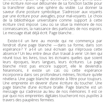
Une écriture
non-vue
détournée de sa fonction tactile pour
la transférer dans une sphère du visible. Lui donner la
saveur d'une posture symbolique. S’adresser aux voyants
par une écriture pour aveugles, pour mal-voyants. Le choix
de la bibliothèque universitaire comme support à cette
écriture s’est imposé. Lieu où se situe la mémoire de nos
connaissances, la naissance des particules de nos espoirs.
Le message était déjà écrit. Page blanche…
Existe-t-il un livre au monde qui ne commença par
l’endroit d’une page blanche — dans sa forme, dans son
espérance ? Y a-t-il un seul écrivain qui n’éprouva cette
absence ? Un lieu entre deux d’un travail à venir. Un lien qui
réunit tous les livres, tous les écrivains quelles que soient
leurs époques, leurs langues, leurs écritures. La page
blanche n’est pas encore support, elle le deviendra.
Néanmoins, il existe un cas où cette espérance
incorporera dans ses profondeurs mêmes, l’écriture qu’elle
révélera. Une page blanche destinée à l’être pour toujours.
Une empreinte en devenir d’une écriture du toucher. Une
page blanche d’une écriture braille. Page blanche est un
message qui s’adresse au lieu de nos mémoires. Il est ce
par quoi nos empreintes digitales toucheront nos
pupilles
à
travers des paupières fermées.