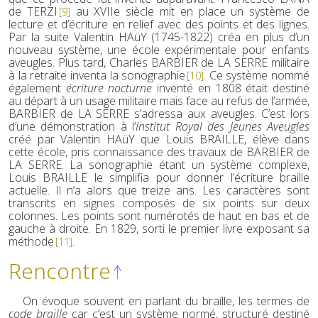
de TERZI
au XVIIe siècle mit en place un système de
[9]
lecture et d’écriture en relief avec des points et des lignes.
Par la suite Valentin HAüY (1745-1822) créa en plus d’un
nouveau système, une école expérimentale pour enfants
aveugles. Plus tard, Charles BARBIER de LA SERRE militaire
à la retraite inventa la sonographie
. Ce système nommé
[10]
également
écriture nocturne
inventé en 1808 était destiné
au départ à un usage militaire mais face au refus de l’armée,
BARBIER de LA SERRE s’adressa aux aveugles. C’est lors
d’une démonstration à l’
Institut Royal des Jeunes Aveugles
créé par Valentin HAüY que Louis BRAILLE, élève dans
cette école, pris connaissance des travaux de BARBIER de
LA SERRE. La sonographie étant un système complexe,
Louis BRAILLE le simplifia pour donner l’écriture braille
actuelle. Il n’a alors que treize ans. Les caractères sont
transcrits en signes composés de six points sur deux
colonnes. Les points sont numérotés de haut en bas et de
gauche à droite. En 1829, sorti le premier livre exposant sa
méthode
.
[11]
Rencontre
On évoque souvent en parlant du braille, les termes de
code braille
car c’est un système normé, structuré destiné