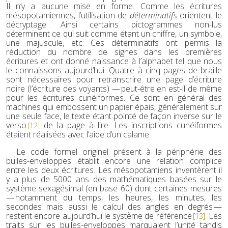
Il n’y a aucune mise en forme. Comme les écritures
mésopotamiennes, l’utilisation de
déterminatifs
orientent le
décryptage. Ainsi certains pictogrammes non-lus
déterminent ce qui suit comme étant un chiffre, un symbole,
une majuscule, etc. Ces déterminatifs ont permis la
réduction du nombre de signes dans les premières
écritures et ont donné naissance à l’alphabet tel que nous
le connaissons aujourd’hui. Quatre à cinq pages de braille
sont nécessaires pour retranscrire une page d’écriture
noire (l’écriture des voyants) — peut-être en est-il de même
pour les écritures cunéiformes. Ce sont en général des
machines qui embossent un papier épais, généralement sur
une seule face, le texte étant pointé de façon inverse sur le
verso
de la page à lire. Les inscriptions cunéiformes
[12]
étaient réalisées avec l’aide d’un calame.
Le code formel originel présent à la périphérie des
bulles-enveloppes établit encore une relation complice
entre les deux écritures. Les mésopotamiens inventèrent il
y a plus de 5000 ans des mathématiques basées sur le
système sexagésimal (en base 60) dont certaines mesures
— notamment du temps, les heures, les minutes, les
secondes mais aussi le calcul des angles en degrés —
restent encore aujourd’hui le système de référence
. Les
[13]
traits sur les bulles-enveloppes marquaient l’unité tandis