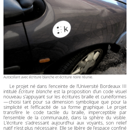
Autocollant avec écriture blanche et écriture noire réunie.
Le projet né dans l’enceinte de l’Université Bordeaux III
intitulé
Écriture blanche
est la proposition d’un code visuel
nouveau s’appuyant sur les écritures braille et cunéiformes
— choisi tant pour sa dimension symbolique que pour la
simplicité et l’efficacité de sa forme graphique. Le projet
transfère le code tactile du braille, imperceptible par
l’ensemble de la communauté, dans la sphère du visible.
L’écriture s’adressant aujourd’hui aux voyants, son relief
natif n’est plus nécessaire. Elle se libère de l’espace confiné