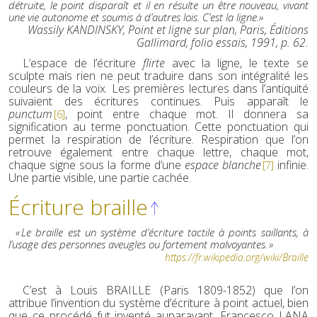
détruite, le point disparaît et il en résulte un être nouveau, vivant
une vie autonome et soumis à d’autres lois. C’est la ligne.»
Wassily KANDINSKY,
Point et ligne sur plan
, Paris, Éditions
Gallimard, folio essais, 1991, p. 62.
L’espace de l’écriture
flirte
avec la ligne, le texte se
sculpte mais rien ne peut traduire dans son intégralité les
couleurs de la voix. Les premières lectures dans l’antiquité
suivaient des écritures continues. Puis apparaît le
punctum
, point entre chaque mot. Il donnera sa
[6]
signification au terme ponctuation. Cette ponctuation qui
permet la respiration de l’écriture. Respiration que l’on
retrouve également entre chaque lettre, chaque mot,
chaque signe sous la forme d’une
espace blanche
infinie.
[7]
Une partie visible, une partie cachée.
Écriture braille
« Le braille est un système d’écriture tactile à points saillants, à
l’usage des personnes aveugles ou fortement malvoyantes. »
https://fr.wikipedia.org/wiki/Braille
C’est à Louis BRAILLE (Paris 1809-1852) que l’on
attribue l’invention du système d’écriture à point actuel, bien
que ce procédé fut inventé auparavant. Francesco LANA