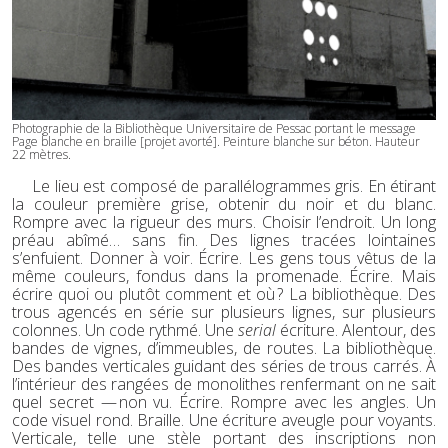
Photographie de la Bibliothèque Universitaire de Pessac portant le message
Page blanche en braille [projet avorté]. Peinture blanche sur béton. Hauteur
22 mètres.
Le lieu est composé de parallélogrammes gris. En étirant
la couleur première grise, obtenir du noir et du blanc.
Rompre avec la rigueur des murs. Choisir l’endroit. Un long
préau abîmé… sans fin. Des lignes tracées lointaines
s’enfuient. Donner à voir. Écrire. Les gens tous vêtus de la
même couleurs, fondus dans la promenade. Écrire. Mais
écrire quoi ou plutôt comment et où ? La bibliothèque. Des
trous agencés en série sur plusieurs lignes, sur plusieurs
colonnes. Un code rythmé. Une
serial
écriture. Alentour, des
bandes de vignes, d’immeubles, de routes. La bibliothèque.
Des bandes verticales guidant des séries de trous carrés. À
l’intérieur des rangées de monolithes renfermant on ne sait
quel secret — non vu. Écrire. Rompre avec les angles. Un
code visuel rond. Braille. Une écriture aveugle pour voyants.
Verticale, telle une stèle portant des inscriptions non