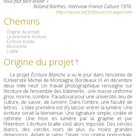
nous faut faire exister. »
Roland Barthes. Interview France Culture 1976.
http://classes.bnf.fr/dossiecr/in-appre.htm
Chemins
Origine du projet
La première écriture
Écriture braille
Rencontre
L'idée
Origine du projet
Le projet
Écriture Blanche
a vu le jour dans l’enceinte de
l’Université Michel de Montaigne Bordeaux III en décembre
deux mille neuf. Un travail photographique renseigne sur
l’écriture de l’ensemble des bâtiments : une masse uniforme
grise, morne, sombre. Paradoxal pour une université, lieu de
culture, de savoir, de
lumière
. Dans l'ombre, une faculté de
lettres… L’idée première est d'y laisser entrer la lumière. Une
écriture serait la bienvenue. Une signature simple, codée et
rythmée. Une mise en lumière par la graphie et par
l'intention. L’écriture braille s’est alors imposée. Des cercles
blancs, des cercles noirs de plus ou moins grandes
dimensions. Aplatir le signe. Dévier son origine primordiale.