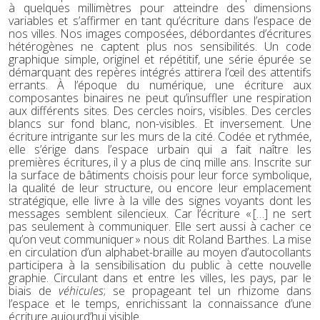
à quelques millimètres pour atteindre des dimensions
variables et s’affirmer en tant qu’écriture dans l’espace de
nos villes. Nos images composées, débordantes d’écritures
hétérogènes ne captent plus nos sensibilités. Un code
graphique simple, originel et répétitif, une série épurée se
démarquant des repères intégrés attirera l’œil des attentifs
errants. À l’époque du numérique, une écriture aux
composantes binaires ne peut qu’insuffler une respiration
aux différents sites. Des cercles noirs, visibles. Des cercles
blancs sur fond blanc, non-visibles. Et inversement. Une
écriture intrigante sur les murs de la cité. Codée et rythmée,
elle s’érige dans l’espace urbain qui a fait naître les
premières écritures, il y a plus de cinq mille ans. Inscrite sur
la surface de bâtiments choisis pour leur force symbolique,
la qualité de leur structure, ou encore leur emplacement
stratégique, elle livre à la ville des signes voyants dont les
messages semblent silencieux. Car l’écriture « […] ne sert
pas seulement à communiquer. Elle sert aussi à cacher ce
qu’on veut communiquer » nous dit Roland Barthes. La mise
en circulation d’un alphabet-braille au moyen d’autocollants
participera à la sensibilisation du public à cette nouvelle
graphie. Circulant dans et entre les villes, les pays, par le
biais de
véhicules
; se propageant tel un rhizome dans
l’espace et le temps, enrichissant la connaissance d’une
écriture aujourd’hui visible.