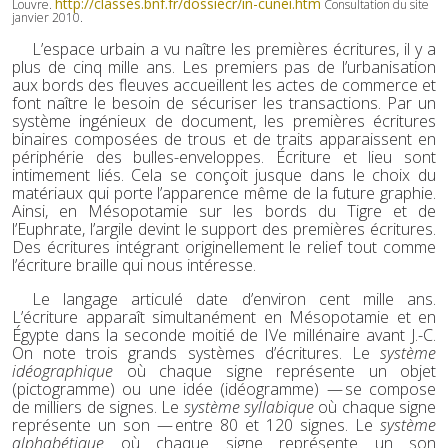
http://classes.bnf.fr/dossiecr/in-cunei.htm
Louvre.
Consultation du site
janvier 2010.
L’espace urbain a vu naître les premières écritures, il y a
plus de cinq mille ans. Les premiers pas de l’urbanisation
aux bords des fleuves accueillent les actes de commerce et
font naître le besoin de sécuriser les transactions. Par un
système ingénieux de document, les premières écritures
binaires composées de trous et de traits apparaissent en
périphérie des bulles-enveloppes. Écriture et lieu sont
intimement liés. Cela se conçoit jusque dans le choix du
matériaux qui porte l’apparence même de la future graphie.
Ainsi, en Mésopotamie sur les bords du Tigre et de
l’Euphrate, l’argile devint le support des premières écritures.
Des écritures intégrant originellement le relief tout comme
l’écriture braille qui nous intéresse.
Le langage articulé date d’environ cent mille ans.
L’écriture apparaît simultanément en Mésopotamie et en
Égypte dans la seconde moitié de IVe millénaire avant J.-C.
On note trois grands systèmes d’écritures. Le
système
idéographique
où chaque signe représente un objet
(pictogramme) ou une idée (idéogramme) — se compose
de milliers de signes. Le
système syllabique
où chaque signe
représente un son — entre 80 et 120 signes. Le
système
alphabétique
où chaque signe représente un son