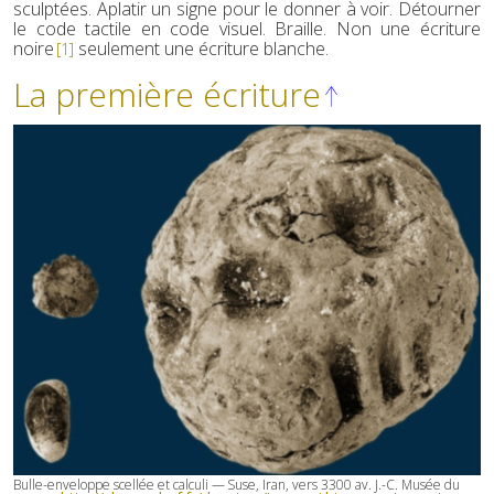
sculptées. Aplatir un signe pour le donner à voir. Détourner
le code tactile en code visuel. Braille. Non une écriture
noire
seulement une écriture blanche.
[1]
La première écriture
Bulle-enveloppe scellée et calculi — Suse, Iran, vers 3300 av. J.-C. Musée du