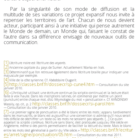
Par la singularité de son mode de diffusion et la
multitude de ses variations ce projet expansif nous invite à
repenser les territoires de l’art. Chacun de nous devient
acteur, participant ainsi à une initiative qui pense autrement
le Monde de demain, un Monde qui, faisant le constat de
l’autre dans sa différence envisage de nouveaux outils de
communication.
[1]
L'écriture noire est l'écriture des
voyants
.
[2]
Ancienne capitale du pays de Sumer. Actuellement Warka en Irak.
[3]
Déterminatif que l’on retrouve également dans l’écriture braille pour indiquer une
majuscule par exemple.
[4]
Ville de la côte syrienne. Cf. Abécédaire Ougarit.
[5]
http://classes.bnf.fr/dossiecr/sp-cune4.htm
— Consultation du site
janvier 2010.
[6]
« L’Antiquité utilisait une écriture continue (la scriptio continua) et la lecture était
faite à voix haute. Dans les inscriptions latines, on commence par mettre un point
(punctum) entre chaque mot, d’où l’étymologie du mot « ponctuation ». Cf. KANDINSKY
http://classes.bnf.fr/dossiecr/si-parol.htm
Wassily, op. cit., p. 2
— Consultation du site janvier 2010.
[7]
« Le premier signe de ponctuation a été le blanc entre les mots ; apparu tardivement
dans les manuscrits, ce blanc est aujourd’hui une convention si admise qu’il nous serait
très difficile de déchiffrer un texte où les mots ne seraient pas séparés. […] Ce qu’on
appelait la
scriptio continua
, l’écriture sans blanc, s’est pratiquée jusqu’au XIIe siècle en
Angleterre, même si des points permettaient de faciliter la lecture du texte. Mais le blanc
http://classes.bnf.fr/ecritur
entre les mots s’est généralisé à partir du VIIe siècle. »
es/arret/signe/ponctuation/05.htm
— Consultation du site mai 2011.