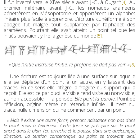
Il fut inventé vers le XIVe siècle avant J.-C., à Ougarit
. Au
[4]
premier millénaire avant J.-C., les nomades araméens
pénétrèrent en Mésopotamie et apportèrent un alphabet
linéaire plus facile à apprendre. L’écriture cunéiforme à son
apogée fut malgré tout supplantée par l’alphabet des
araméens. Pourtant elle avait atteint un point tel que les
initiés pouvaient y lire la genèse du monde
.
[5]
« Que l’initié instruise l’initié, le profane ne doit pas voir. »
[8]
Une écriture est toujours liée à une surface sur laquelle
elle se déplace d’un point à un autre, en y laissant des
traces. En ce sens elle intègre la fragilité du support qui la
reçoit. Elle est ce par quoi le visible rend visite au non-visible,
au non-accessible — la pensée.
Elle peint la parole
. Point de
réflexion, origine même de l’étendue infinie… il n’est nul
tracé, nulle dimension qui ne commencent par un point.
« Mais il existe une autre force, prenant naissance non pas dans
le point mais à l’extérieur. Cette force se précipite sur le point
ancré dans le plan, l’en arrache et le pousse dans une quelconque
direction. La tension concentrique du point se trouvant ainsi